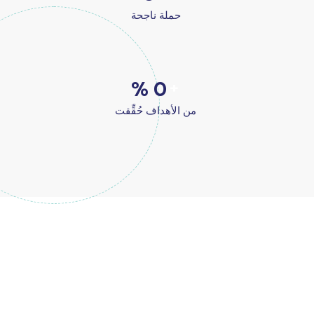
حملة ناجحة
%
0
+
من الأهداف حُقِّقت