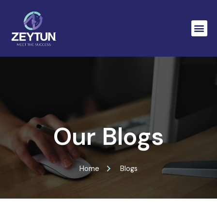
About Us
Our Projec
Contact Us
Our Blogs
Home
Blogs