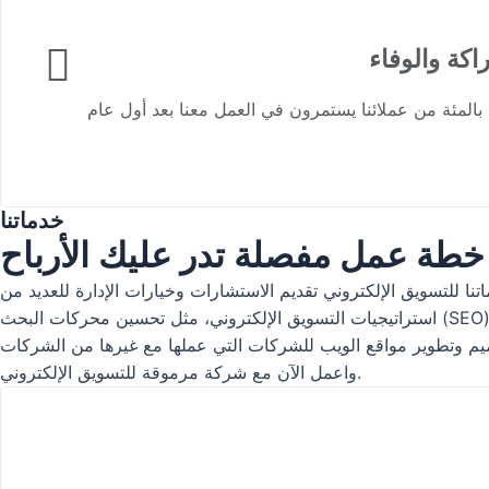
اكة والوفاء
خدماتنا
طة عمل مفصلة تدر عليك الأرباح
صناعات. تشمل خدماتنا للتسويق الإلكتروني تقديم الاستشارات وخيارات الإدارة للعديد من
استراتيجيات التسويق الإلكتروني، مثل تحسين محركات البحث (SEO)، وإعلانات الدفع مقابل النقر (PPC)، وتحسين متجر أمازون، والكتابة الإعلانية copywriting، وتحسين معدلات التحويل (CRO)، والمزيد.
 التي عملها مع غيرها من الشركات B2B، وكذلك للشركات التي علاقتها مباشرة مع العملاء B2C. دع وراءك الأيام التي كنت فيها شركة عادية
واعمل الآن مع شركة مرموقة للتسويق الإلكتروني.