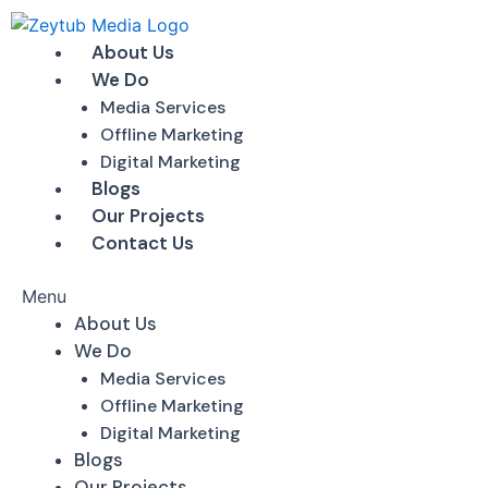
Skip
to
About Us
content
We Do
Media Services
Offline Marketing
Digital Marketing
Blogs
Our Projects
Contact Us
Menu
About Us
We Do
Media Services
Offline Marketing
Digital Marketing
Blogs
Our Projects