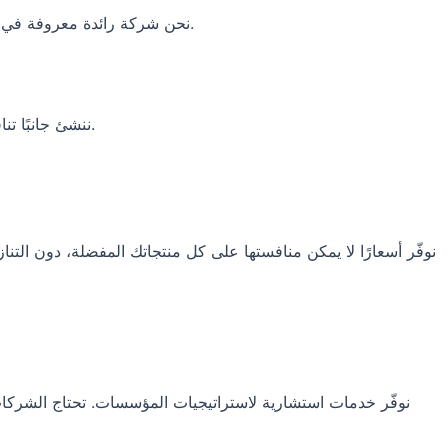
نحن شركة رائدة معروفة في البلد في مجال خدمات التسويق الإلكتروني، نعطي علامتك التجارية القدرة على زيادة عوائدها وأرباحها، بدءًا من الاستراتيجية وانتهاءً بالتنفيذ.
ننشئ جانبًا تنافسيًا مستدامًا للشركة عبر تصاميمنا المبدعة، فهي تركز على البيانات، وتشكّل هوية العلامة التجارية، وتثير المستهلكين، وتزيد زوار الصفحة.
نوفّر أسعارًا لا يمكن منافستها على كل منتجاتك المفضلة، دون الت
نوفّر خدمات استشارية لاستراتيجيات المؤسسات. تحتاج الشركا